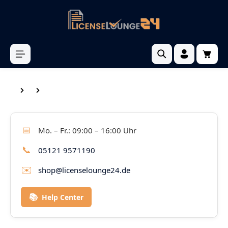
inhalt springen
📅
Mo. – Fr.: 09:00 – 16:00 Uhr
📞
05121 9571190
✉️
shop@licenselounge24.de
📚
Help Center