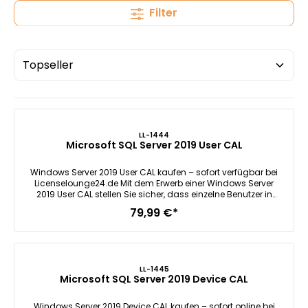
Filter
LL-1444
Microsoft SQL Server 2019 User CAL
Windows Server 2019 User CAL kaufen – sofort verfügbar bei
Licenselounge24.de Mit dem Erwerb einer Windows Server
2019 User CAL stellen Sie sicher, dass einzelne Benutzer in
Ihrem Unternehmen flexibel und rechtssicher auf Ihre
79,99 €*
Serverumgebung zugreifen können. Diese
Lizenzierungsmethode eignet sich besonders gut für
Organisationen, in denen Mitarbeitende wechselnd mit
verschiedenen Geräten arbeiten – sei es im Büro, mobil oder
im Homeoffice. Bei Licenselounge24.de erhalten Sie Ihre
LL-1445
benötigten Zugriffslizenzen innerhalb von nur 1 Minute per E-
Microsoft SQL Server 2019 Device CAL
Mail – schnell, unkompliziert und direkt einsatzbereit.
Windows Server 2019 zählt zu den stabilsten und
funktionsreichsten Serverbetriebssystemen aus dem Hause
Windows Server 2019 Device CAL kaufen – sofort online bei