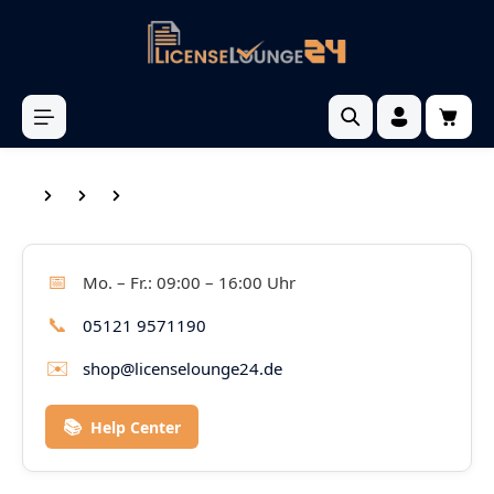
inhalt springen
📅
Mo. – Fr.: 09:00 – 16:00 Uhr
📞
05121 9571190
✉️
shop@licenselounge24.de
📚
Help Center