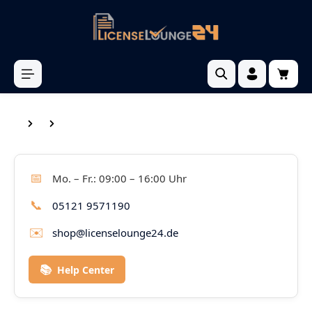
inhalt springen
📅
Mo. – Fr.: 09:00 – 16:00 Uhr
📞
05121 9571190
✉️
shop@licenselounge24.de
📚
Help Center