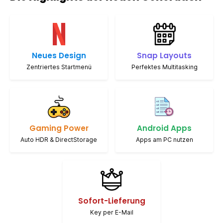
Nachrichten und Ihren Kalender, ohne Ihre Arbeit
unterbrechen zu müssen. Android™-Apps: Nutzen Sie Ihre
mobilen Lieblings-Apps direkt auf dem PC (via Amazon
Appstore). Holen Sie sich jetzt Windows 11 Home für das
modernste PC-Erlebnis.
Neues Design
Snap Layouts
Zentriertes Startmenü
Perfektes Multitasking
Gaming Power
Android Apps
Auto HDR & DirectStorage
Apps am PC nutzen
Sofort-Lieferung
Key per E-Mail