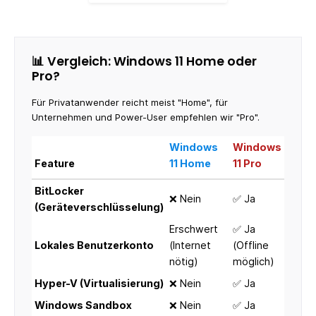
📊 Vergleich: Windows 11 Home oder
Pro?
Für Privatanwender reicht meist "Home", für
Unternehmen und Power-User empfehlen wir "Pro".
Windows
Windows
Feature
11 Home
11 Pro
BitLocker
❌ Nein
✅ Ja
(Geräteverschlüsselung)
Erschwert
✅ Ja
Lokales Benutzerkonto
(Internet
(Offline
nötig)
möglich)
Hyper-V (Virtualisierung)
❌ Nein
✅ Ja
Windows Sandbox
❌ Nein
✅ Ja