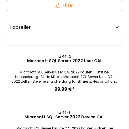
Filter
LL-1442
Microsoft SQL Server 2022 User CAL
Microsoft SQL Server User CAL 2022 kaufen – jetzt bei
Licenselounge24.de Mit der Microsoft SQL Server User CAL
2022 treffen Sie eine Entscheidung für Effizienz, Flexibilität und
Rechtssicherheit in der Nutzung des leistungsstarken
99,99 €*
relationalen Datenbankmanagementsystems von Microsoft.
Wenn Sie Wert auf eine passgenaue Lizenzierung für Ihre
Mitarbeiter legen, ist die User CAL die ideale Lösung. Bei
Licenselounge24.de erhalten Sie Ihre Lizenz innerhalb von nur
1 Minute nach dem Kauf per E-Mail – schnell, digital und ohne
LL-1443
Wartezeit. Das ermöglicht Ihnen nicht nur eine sofortige
Microsoft SQL Server 2022 Device CAL
Nutzung, sondern auch eine nahtlose Integration in
bestehende IT-Strukturen. Gerade in Unternehmen, die auf
Mobilität und flexibles Arbeiten setzen, ist diese Lizenzform ein
Microsoft SQL Server Device CAL 2022 kaufen – direkt bei