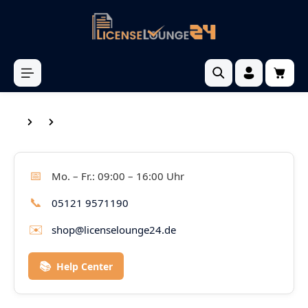
inhalt springen
📅
Mo. – Fr.: 09:00 – 16:00 Uhr
📞
05121 9571190
✉️
shop@licenselounge24.de
📚
Help Center