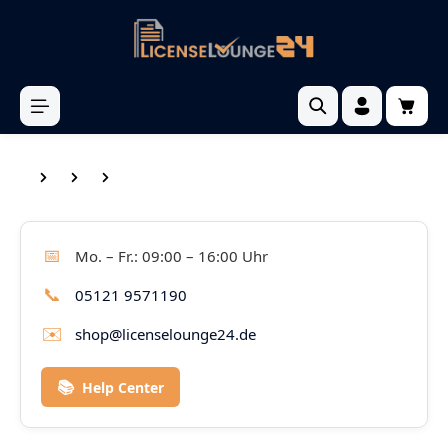
inhalt springen
📅
Mo. – Fr.: 09:00 – 16:00 Uhr
📞
05121 9571190
✉️
shop@licenselounge24.de
📚
Help Center