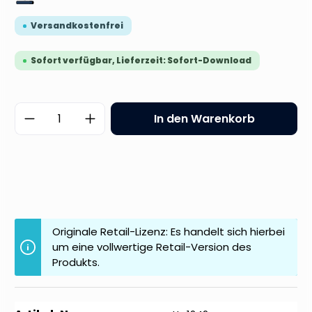
Versandkostenfrei
Sofort verfügbar, Lieferzeit: Sofort-Download
Produkt Anzahl: Gib den gewünschten 
In den Warenkorb
Originale Retail-Lizenz: Es handelt sich hierbei
um eine vollwertige Retail-Version des
Produkts.