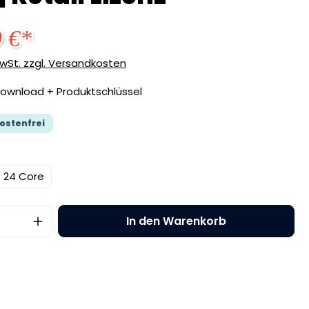
9 €*
 MwSt. zzgl. Versandkosten
ownload + Produktschlüssel
ostenfrei
24 Core
 Anzahl: Gib den gewünschten Wert ei
In den Warenkorb