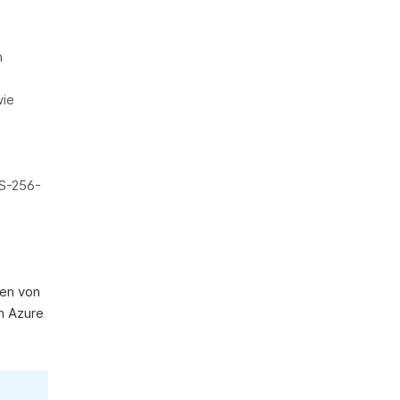
m
wie
ES-256-
en von
h Azure