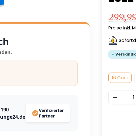
299,9
Preise inkl.
ch
Sofortd
nden.
Versandk
16 Core
Produkt
1190
Verifizierter
Partner
ounge24.de