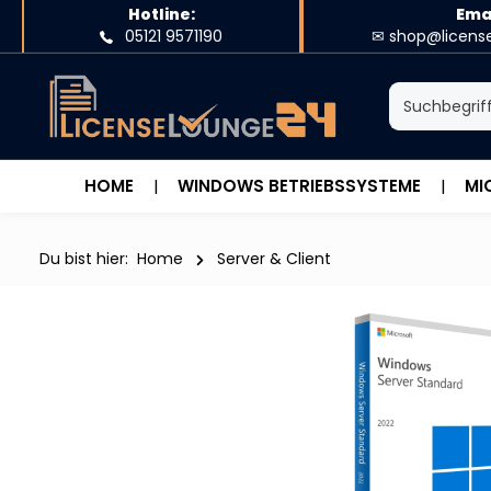
Hotline:
Emai
e springen
Zur Hauptnavigation springen
05121 9571190
✉ shop@licens
HOME
WINDOWS BETRIEBSSYSTEME
MI
Du bist hier:
Home
Server & Client