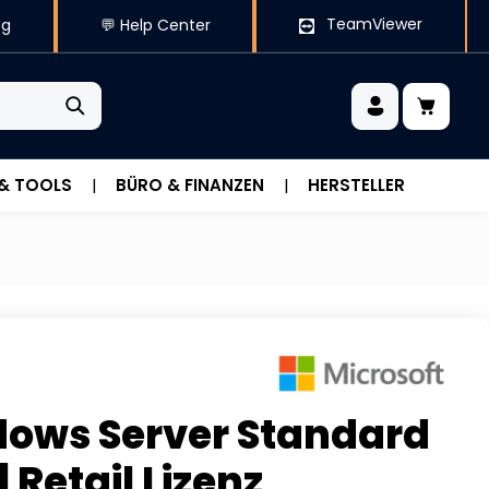
TeamViewer
og
💬 Help Center
 & TOOLS
BÜRO & FINANZEN
HERSTELLER
ows Server Standard
| Retail Lizenz