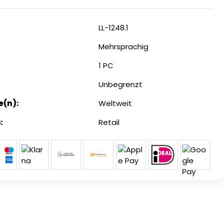
LL-1248.1
Mehrsprachig
1 PC
Unbegrenzt
e(n):
Weltweit
:
Retail