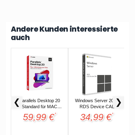
Andere Kunden interessierte
auch
❮
❯
Parallels Desktop 20
Windows Server 2022
Standard für MAC
RDS Device CAL
Unbegrenzt - Offline
59,99 €
34,99 €
*
*
Aktivierung