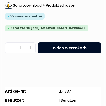
Sofortdownload + Produktschlüssel
Versandkostenfrei
Sofort verfügbar, Lieferzeit: Sofort-Download
Produkt Anzahl: Gib den gewünschten 
In den Warenkorb
Artikel-Nr:
LL-1337
Benutzer:
1 Benutzer