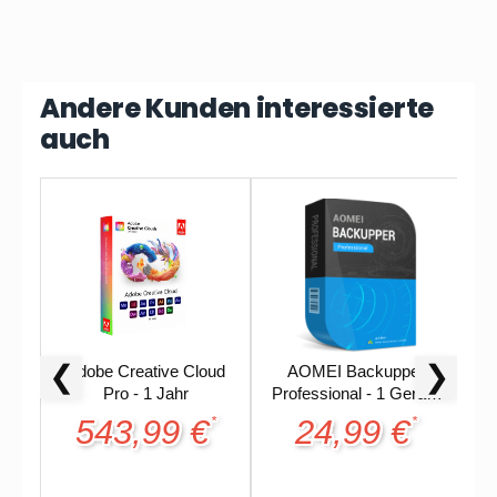
Andere Kunden interessierte
auch
❮
❯
Adobe Creative Cloud
AOMEI Backupper
W
Pro - 1 Jahr
Professional - 1 Gerät -
1 Jahr
543,99 €
24,99 €
*
*