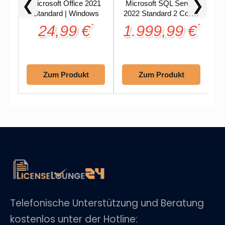
❮
❯
Microsoft Office 2021
Microsoft SQL Server
G
Standard | Windows
2022 Standard 2 Core |
Retail Lizenz
24,99 €
1.999,99 €
*
*
Zum Produkt
Zum Produkt
Telefonische Unterstützung und Beratung
kostenlos unter der Hotline: