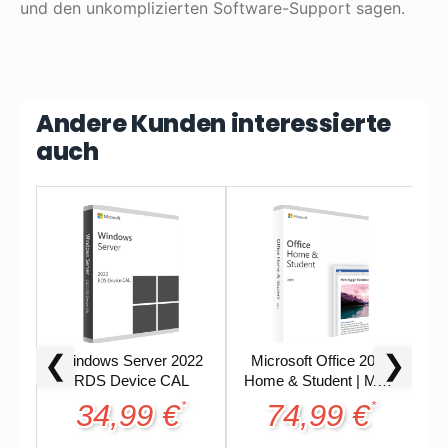
und den unkomplizierten Software-Support sagen.
Andere Kunden interessierte
auch
❮
❯
Windows Server 2022
Microsoft Office 2019
M
RDS Device CAL
Home & Student | MAC
2
| Retail Lizenz |
34,99 €
74,99 €
*
*
Accountgebunden