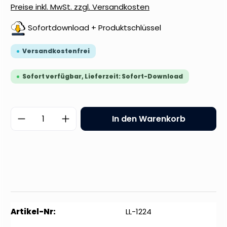
Preise inkl. MwSt. zzgl. Versandkosten
Sofortdownload + Produktschlüssel
Versandkostenfrei
Sofort verfügbar, Lieferzeit: Sofort-Download
Produkt Anzahl: Gib den gewünschten 
In den Warenkorb
Artikel-Nr:
LL-1224