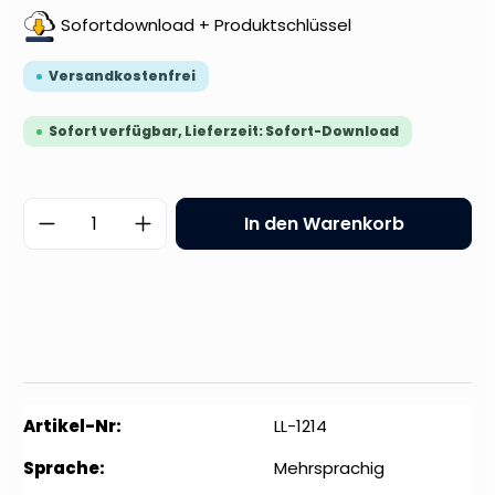
Sofortdownload + Produktschlüssel
Versandkostenfrei
Sofort verfügbar, Lieferzeit: Sofort-Download
Produkt Anzahl: Gib den gewünschten 
In den Warenkorb
Artikel-Nr:
LL-1214
Sprache:
Mehrsprachig