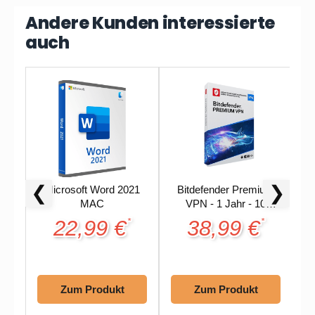
Andere Kunden interessierte
auch
❮
❯
Microsoft Word 2021
Bitdefender Premium
M
MAC
VPN - 1 Jahr - 10
Geräte
22,99 €
38,99 €
*
*
Zum Produkt
Zum Produkt