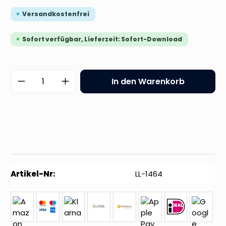
Versandkostenfrei
Sofort verfügbar, Lieferzeit: Sofort-Download
Produkt Anzahl: Gib den gewünschten 
In den Warenkorb
Artikel-Nr:
LL-1464