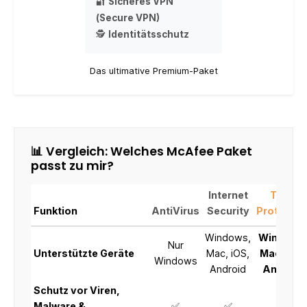
🔐
Sicheres VPN
(Secure VPN)
🕵️
Identitätsschutz
Das ultimative Premium-Paket
📊 Vergleich: Welches McAfee Paket
passt zu mir?
Internet
Total
Funktion
AntiVirus
Security
Protectio
Windows,
Windows
Nur
Unterstützte Geräte
Mac, iOS,
Mac, iOS
Windows
Android
Android
Schutz vor Viren,
Malware &
✅
✅
✅