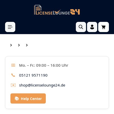
inhalt springen
📅
Mo. – Fr.: 09:00 – 16:00 Uhr
📞
05121 9571190
✉️
shop@licenselounge24.de
📚
Help Center