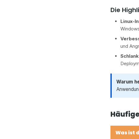
Die Highl
Linux-In
Windows
Verbess
und Angr
Schlank
Deploym
Warum he
Anwendunge
Häufige
Was ist 