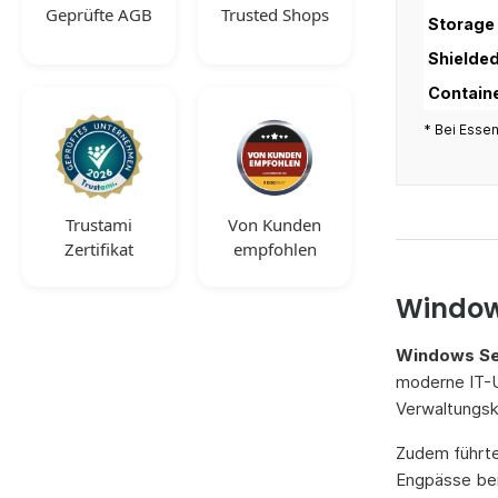
Geprüfte AGB
Trusted Shops
Storage
Shielde
Contain
* Bei Essen
Trustami
Von Kunden
Zertifikat
empfohlen
Windows
Windows Se
moderne IT-U
Verwaltungsko
Zudem führte
Engpässe bei