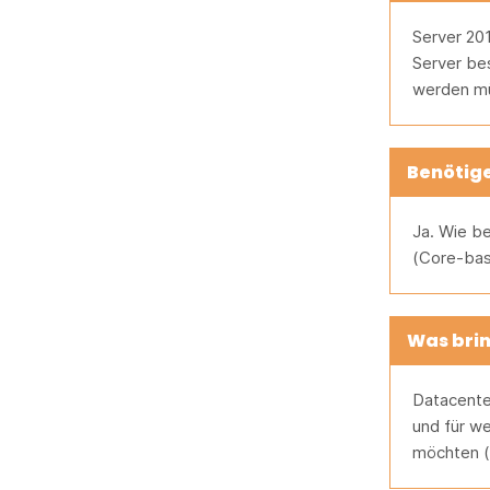
Server 201
Server bes
werden m
Benötige
Ja. Wie be
(Core-basi
Was brin
Datacenter
und für we
möchten (U