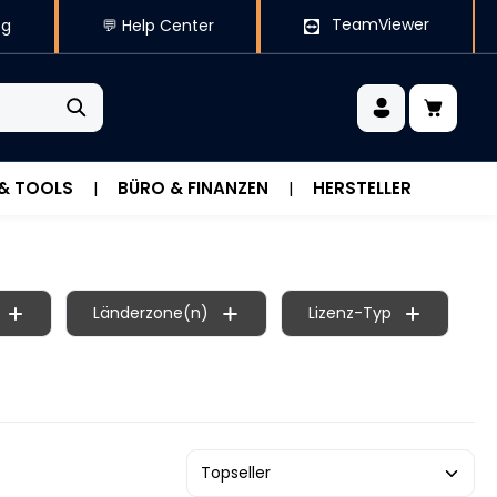
TeamViewer
og
💬 Help Center
 & TOOLS
BÜRO & FINANZEN
HERSTELLER
Länderzone(n)
Lizenz-Typ