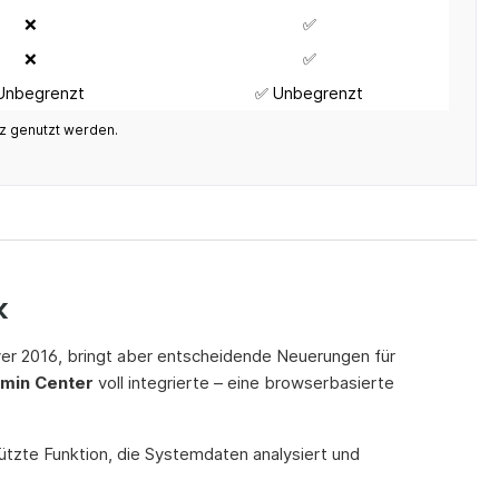
❌
✅
❌
✅
Unbegrenzt
✅ Unbegrenzt
anz genutzt werden.
k
er 2016, bringt aber entscheidende Neuerungen für
min Center
voll integrierte – eine browserbasierte
ützte Funktion, die Systemdaten analysiert und