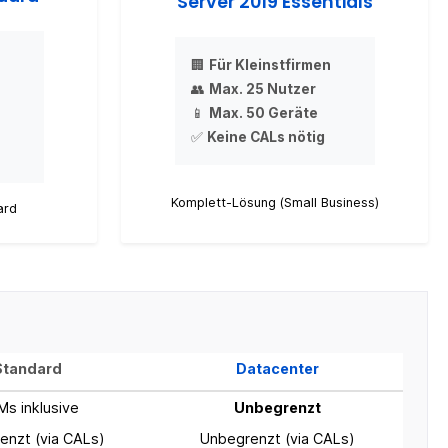
Server 2019 Essentials
🏢
Für Kleinstfirmen
👥
Max. 25 Nutzer
📱
Max. 50 Geräte
✅
Keine CALs nötig
Komplett-Lösung (Small Business)
ard
Standard
Datacenter
Ms inklusive
Unbegrenzt
enzt (via CALs)
Unbegrenzt (via CALs)