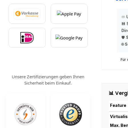
physischen
dürfen
install
Standard-E
♾️
S2D ist ein
💾
virtuellen
Hardware. Di
Dir
Wie lizenzier
🛡️
based). Je
mindest
🌐
S
zugreifend
(oder 
Be
Für 
Unsere Zertifizierungen geben Ihnen
Sicherheit beim Einkauf.
📊 Verg
Feature
Virtuali
Max. Be