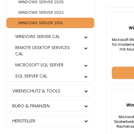
WINDOWS SERVER 2025
WINDOWS SERVER 2022
WINDOWS SERVER 2019
Wi
WINDOWS SERVER CAL
Microsoft W
für moderne
REMOTE DESKTOP SERVICES
mit Azu
CAL
Highlights 
Advanced 
Plattform
MICROSOFT SQL SERVER
Systema
Speicher:
SQL SERVER CAL
2019 Stan
Standard 
Azure-D
VIRENSCHUTZ & TOOLS
vorhande
hybride Sze
physischen
Win
BÜRO & FINANZEN
Standar
Maschin
auszuführe
Microso
HERSTELLER
Window
Skalierbark
Technologi
Rechenzen
blockie
Datacenter 