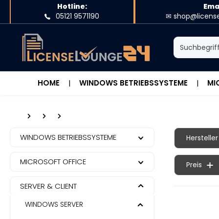
Hotline:
Emai
e springen
Zur Hauptnavigation springen
05121 9571190
✉ shop@licens
HOME
WINDOWS BETRIEBSSYSTEME
MI
WINDOWS BETRIEBSSYSTEME
Hersteller
MICROSOFT OFFICE
Preis
SERVER & CLIENT
WINDOWS SERVER