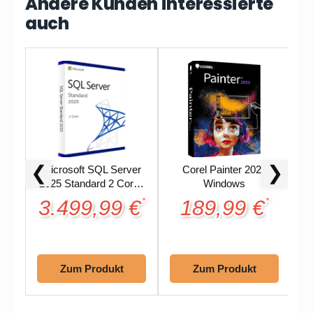
Andere Kunden interessierte
auch
❮
❯
Microsoft SQL Server
Corel Painter 2023
2025 Standard 2 Core |
Windows
Retail Lizenz
3.499,99 €
189,99 €
*
*
Zum Produkt
Zum Produkt