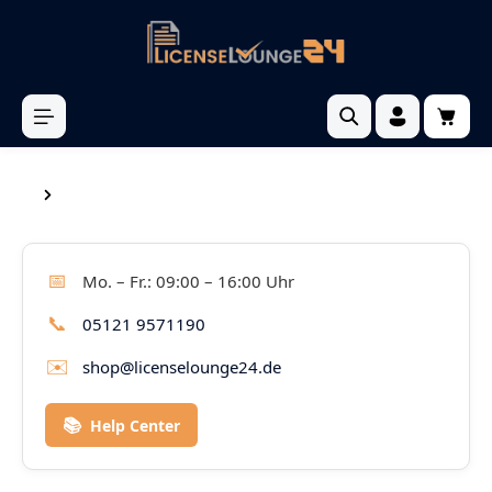
inhalt springen
📅
Mo. – Fr.: 09:00 – 16:00 Uhr
📞
05121 9571190
✉️
shop@licenselounge24.de
📚
Help Center